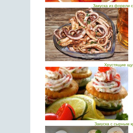
Закуска из форели 
Хрустящие щу
Закуска с сырным 