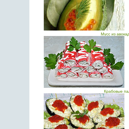
Мусс из авока
Крабовые па