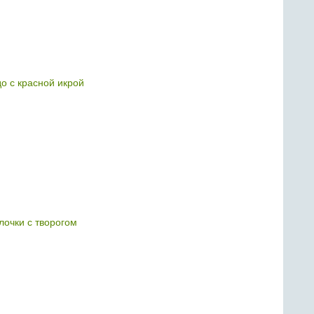
до с красной икрой
лочки с творогом