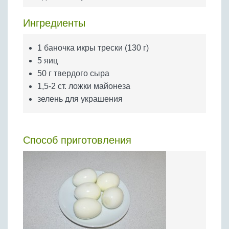
Бобовые
Яйца
Ингредиенты
Крупы
1 баночка икры трески (130 г)
5 яиц
50 г твердого сыра
1,5-2 ст. ложки майонеза
зелень для украшения
Способ приготовления