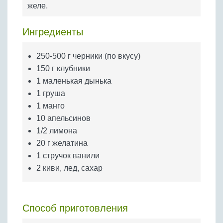
Бобовые
желе.
Яйца
Ингредиенты
Крупы
250-500 г черники (по вкусу)
150 г клубники
1 маленькая дынька
1 груша
1 манго
10 апельсинов
1/2 лимона
20 г желатина
1 стручок ванили
2 киви, лед, сахар
Способ приготовления