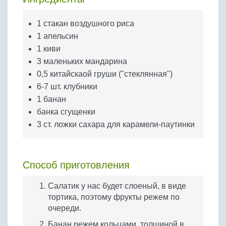
Бобовые
Яйца
1 стакан воздушного риса
1 апельсин
Крупы
1 киви
3 маленьких мандарина
0,5 китайскаой груши ("стеклянная")
6-7 шт. клубники
1 банан
банка сгущенки
3 ст. ложки сахара для карамели-паутинки
Способ приготовления
Салатик у нас будет слоеный, в виде
тортика, поэтому фрукты режем по
очереди.
Банан режем кольцами, толщиной в