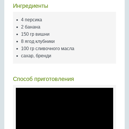
Бобовые
Ингредиенты
Яйца
4 персика
Крупы
2 банана
150 гр вишни
8 ягод клубники
100 гр сливочного масла
сахар, бренди
Способ приготовления