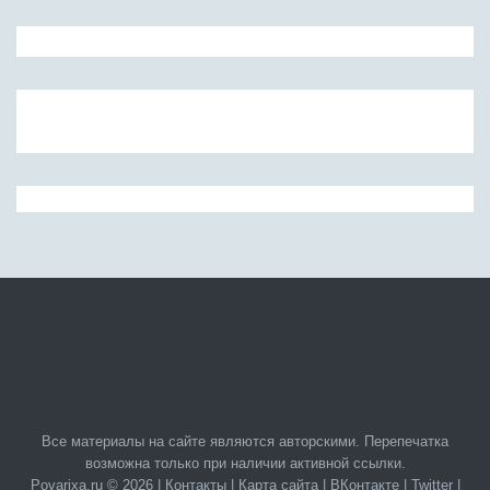
Все материалы на сайте являются авторскими. Перепечатка
возможна только при наличии активной ссылки.
Povarixa.ru © 2026 |
Контакты
|
Карта сайта
|
ВКонтакте
|
Twitter
|