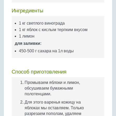
Бобовые
Ингредиенты
Яйца
Крупы
1 кг светлого винограда
1 кг яблок с кислым терпким вкусом
1 лимон
для заливки:
450-500 г сахара на 1л воды
Способ приготовления
Промываем яблоки и лимон,
обсушиваем бумажными
полотенцами.
Для этого варенья кожицу на
яблоках мы оставляем. Только
разрезаем пополам, удаляем