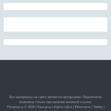
Все материалы на сайте являются авторскими. Перепечатка
возможна только при наличии активной ссылки.
Povarixa.ru © 2026 |
Контакты
|
Карта сайта
|
ВКонтакте
|
Twitter
|