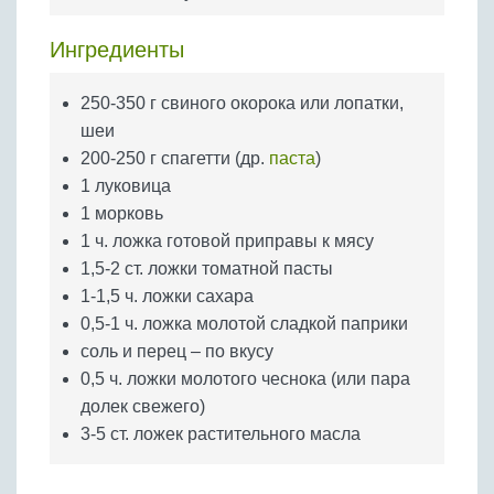
Бобовые
Яйца
Ингредиенты
Крупы
250-350 г свиного окорока или лопатки,
шеи
200-250 г спагетти (др.
паста
)
1 луковица
1 морковь
1 ч. ложка готовой приправы к мясу
1,5-2 ст. ложки томатной пасты
1-1,5 ч. ложки сахара
0,5-1 ч. ложка молотой сладкой паприки
соль и перец – по вкусу
0,5 ч. ложки молотого чеснока (или пара
долек свежего)
3-5 ст. ложек растительного масла