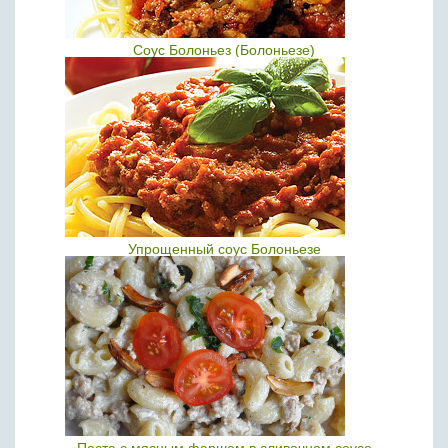
Соус Болоньез (Болоньезе)
Упрощенный соус Болоньезе