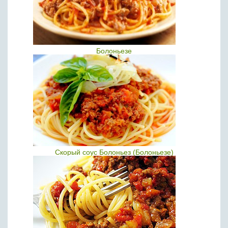
Болоньезе
Скорый соус Болоньез (Болоньезе)