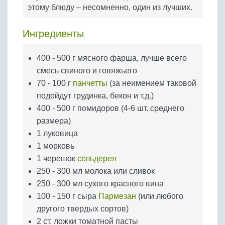
Бобовые
этому блюду – несомненно, один из лучших.
Яйца
Ингредиенты
Крупы
400 - 500 г мясного фарша, лучше всего
смесь свиного и говяжьего
70 - 100 г
панчетты
(за неимением таковой
подойдут грудинка, бекон и т.д.)
400 - 500 г помидоров (4-6 шт. среднего
размера)
1 луковица
1 морковь
1 черешок
сельдерея
250 - 300 мл молока или сливок
250 - 300 мл сухого красного вина
100 - 150 г сыра
Пармезан
(или любого
другого твердых сортов)
2 ст. ложки томатной пасты