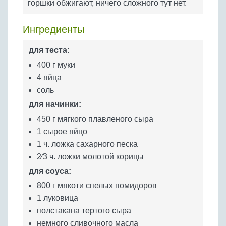
горшки обжигают, ничего сложного тут нет.
Бобовые
Яйца
Ингредиенты
Крупы
для теста:
400 г муки
4 яйца
соль
для начинки:
450 г мягкого плавленого сыра
1 сырое яйцо
1 ч. ложка сахарного песка
2⁄3 ч. ложки молотой корицы
для соуса:
800 г мякоти спелых помидоров
1 луковица
полстакана тертого сыра
немного сливочного масла