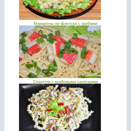
Макароны по-флотски с грибами
Спагетти с крабовыми палочками