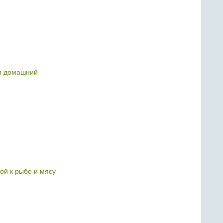
и домашний
лой к рыбе и мясу