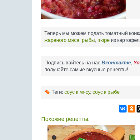
Теперь мы можем подать томатный конка
жареного мяса
,
рыбы
,
пюре
из картофеля
Подписывайтесь на нас
Вконтакте
,
Yo
получайте самые вкусные рецепты!
Теги:
соус к мясу
,
соус к рыбе
Похожие рецепты: