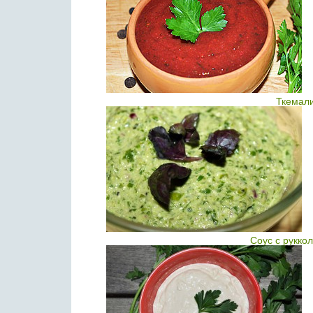
Ткемал
Соус с рукко