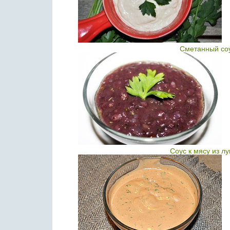
Сметанный соу
Соус к мясу из л