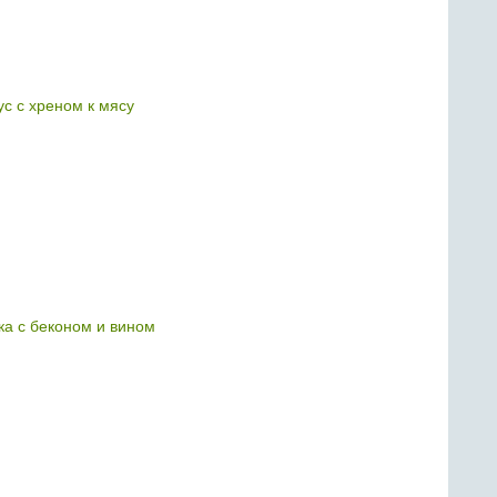
с с хреном к мясу
ука с беконом и вином