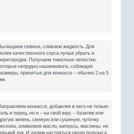
Вычищаем семена, сливаем жидкость. Для
более качественного соуса лучше убрать и
перегородки. Получаем томатные лепестки,
которые нетрудно нашинковать, соблюдая
размеры, принятые для конкассе – обычно 2 на 5
мм.
Заправляем конкассе, добавляя в него не только
соль и перец, но и – на свой вкус – базилик или
другую зелень, свежую или сушеную, чуточку
чеснока, оливковое масло, каперсы, маслины, не
горький лук. И дадим настояться около получаса.