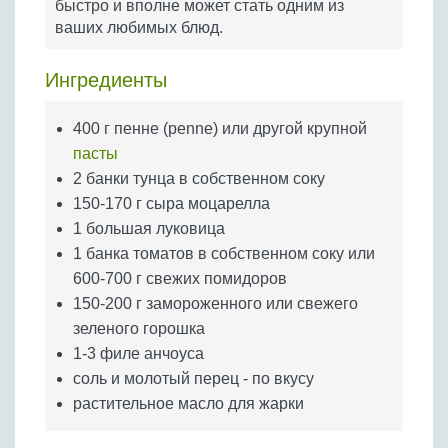
быстро и вполне может стать одним из
Бобовые
ваших любимых блюд.
Яйца
Крупы
Ингредиенты
400 г пенне (penne) или другой крупной
пасты
2 банки тунца в собственном соку
150-170 г сыра моцарелла
1 большая луковица
1 банка томатов в собственном соку или
600-700 г свежих помидоров
150-200 г замороженного или свежего
зеленого горошка
1-3 филе анчоуса
соль и молотый перец - по вкусу
растительное масло для жарки