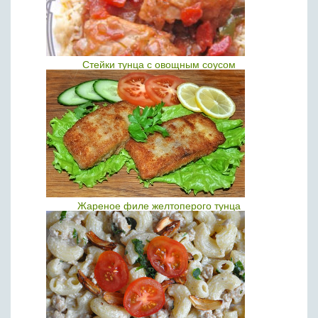
Стейки тунца с овощным соусом
Жареное филе желтоперого тунца