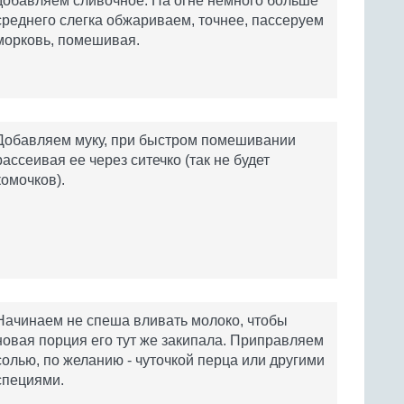
добавляем сливочное. На огне немного больше
среднего слегка обжариваем, точнее, пассеруем
морковь, помешивая.
Добавляем муку, при быстром помешивании
рассеивая ее через ситечко (так не будет
комочков).
Начинаем не спеша вливать молоко, чтобы
новая порция его тут же закипала. Приправляем
солью, по желанию - чуточкой перца или другими
специями.