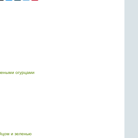
леными огурцами
яйцом и зеленью