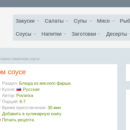
Закуски
Салаты
Супы
Мясо
Рыб
Соусы
Напитки
Заготовки
Десерты
етанно-томатном соусе
ом соусе
Раздел:
Блюда из мясного фарша
Кухня:
Русская
Автор:
Povarixa
Порций:
6-7
Время приготовления:
30 мин
Добавить в кулинарную книгу
Печать рецепта