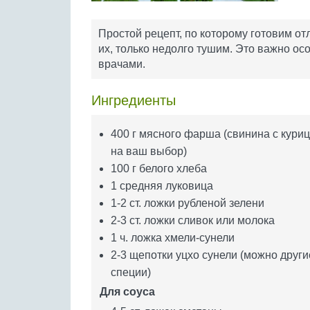
Простой рецепт, по которому готовим о
их, только недолго тушим. Это важно ос
врачами.
Ингредиенты
400 г мясного фарша (свинина с кури
на ваш выбор)
100 г белого хлеба
1 средняя луковица
1-2 ст. ложки рубленой зелени
2-3 ст. ложки сливок или молока
1 ч. ложка хмели-сунели
2-3 щепотки уцхо сунели (можно други
специи)
Для соуса