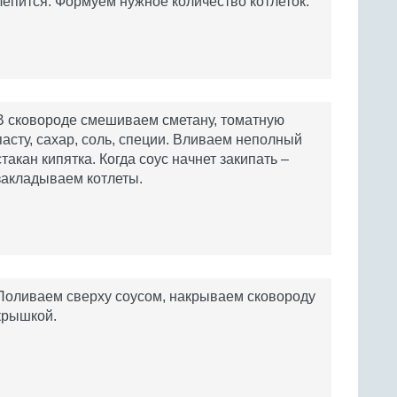
лепится. Формуем нужное количество котлеток.
В сковороде смешиваем сметану, томатную
пасту, сахар, соль, специи. Вливаем неполный
стакан кипятка. Когда соус начнет закипать –
закладываем котлеты.
Поливаем сверху соусом, накрываем сковороду
крышкой.