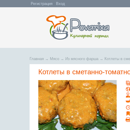
Регистрация
Вход
Главная
→
Мясо
→
Из мясного фарша
→
Котлеты в см
Котлеты в сметанно-томатн