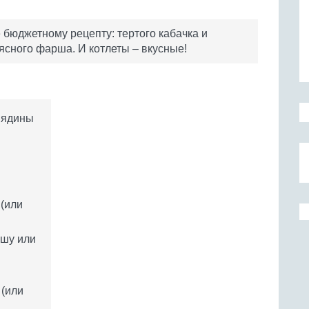
 бюджетному рецепту: тертого кабачка и
ясного фарша. И котлеты – вкусные!
вядины
 (или
ршу или
 (или