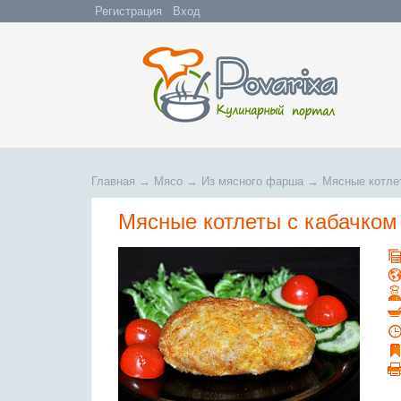
Регистрация
Вход
Главная
→
Мясо
→
Из мясного фарша
→
Мясные котле
Мясные котлеты с кабачком