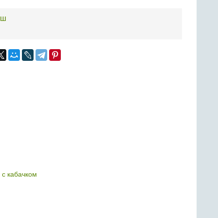
рш
 с кабачком