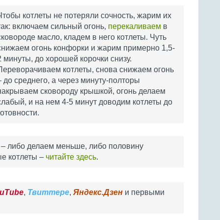
Чтобы котлеты не потеряли сочность, жарим их
так: включаем сильный огонь,
перекаливаем
в
сковороде масло, кладем в него котлеты. Чуть
снижаем огонь конфорки и жарим примерно 1,5-
2 минуты, до хорошей корочки снизу.
Переворачиваем котлеты, снова снижаем огонь
– до среднего, а через минуту-полторы
накрываем сковороду крышкой, огонь делаем
слабый, и на нем 4-5 минут доводим котлеты до
готовности.
и – либо делаем меньше, либо половину
е котлеты –
читайте здесь
.
uTube
,
Твиттере
,
Яндекс.Дзен
и первыми