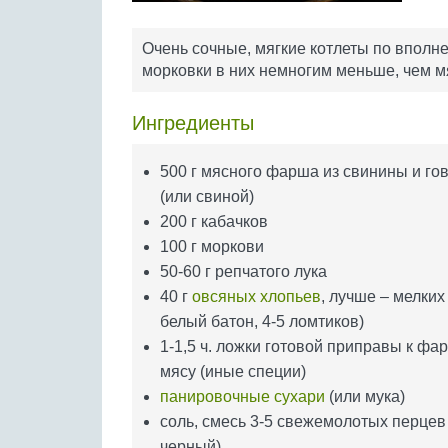
Очень сочные, мягкие котлеты по вполне
морковки в них немногим меньше, чем м
Ингредиенты
500 г мясного фарша из свинины и го
(или свиной)
200 г кабачков
100 г моркови
50-60 г репчатого лука
40 г
овсяных хлопьев
, лучше – мелких
белый батон, 4-5 ломтиков)
1-1,5 ч. ложки готовой приправы к фа
мясу (иные специи)
панировочные сухари
(или мука)
соль, смесь 3-5 свежемолотых перцев
черный)