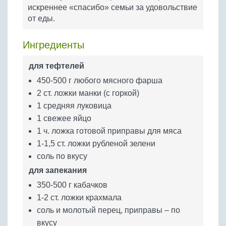
Бобовые
искреннее «спасибо» семьи за удовольствие
от еды.
Яйца
Крупы
Ингредиенты
для тефтелей
450-500 г любого мясного фарша
2 ст. ложки манки (с горкой)
1 средняя луковица
1 свежее яйцо
1 ч. ложка готовой приправы для мяса
1-1,5 ст. ложки рубленой зелени
соль по вкусу
для запекания
350-500 г кабачков
1-2 ст. ложки крахмала
соль и молотый перец, приправы – по
вкусу