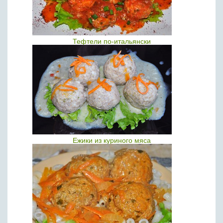
Тефтели по-итальянски
Ежики из куриного мяса