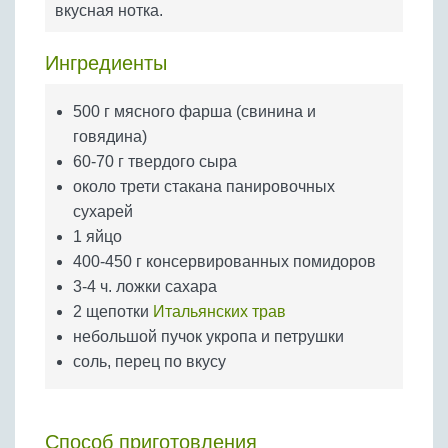
вкусная нотка.
Бобовые
Яйца
Ингредиенты
Крупы
500 г мясного фарша (свинина и
говядина)
60-70 г твердого сыра
около трети стакана панировочных
сухарей
1 яйцо
400-450 г консервированных помидоров
3-4 ч. ложки сахара
2 щепотки
Итальянских трав
небольшой пучок укропа и петрушки
соль, перец по вкусу
Способ приготовления