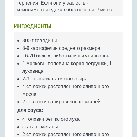
терпения. Если они у вас есть -
Бобовые
комплименты едоков обеспечены. Вкусно!
Яйца
Крупы
Ингредиенты
800 г говядины
8-9 картофелин среднего размера
16-20 белых грибов или шампиньонов
1 морковь, половина корня петрушки, 1
луковица
2-3 ст. ложки натертого сыра
4 ст. ложки растопленного сливочного
масла
2 ст. ложки панировочных сухарей
для соуса:
4 головки репчатого лука
стакан сметаны
2 ст. ложки растопленного сливочного