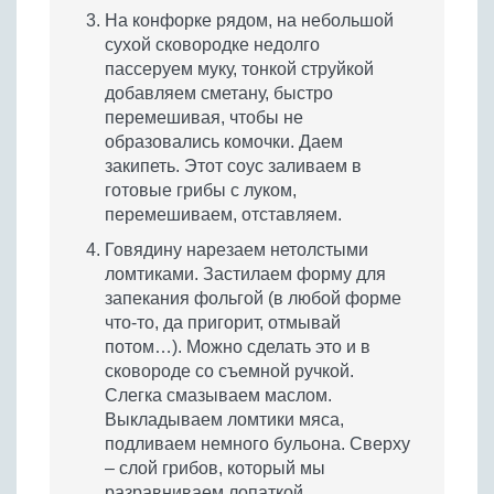
На конфорке рядом, на небольшой
сухой сковородке недолго
пассеруем муку, тонкой струйкой
добавляем сметану, быстро
перемешивая, чтобы не
образовались комочки. Даем
закипеть. Этот соус заливаем в
готовые грибы с луком,
перемешиваем, отставляем.
Говядину нарезаем нетолстыми
ломтиками. Застилаем форму для
запекания фольгой (в любой форме
что-то, да пригорит, отмывай
потом…). Можно сделать это и в
сковороде со съемной ручкой.
Слегка смазываем маслом.
Выкладываем ломтики мяса,
подливаем немного бульона. Сверху
– слой грибов, который мы
разравниваем лопаткой.