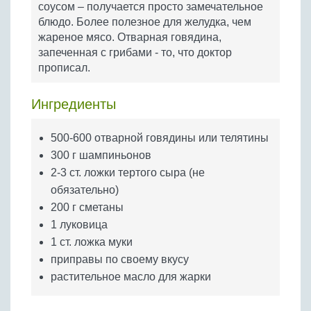
соусом – получается просто замечательное
Бобовые
блюдо. Более полезное для желудка, чем
Яйца
жареное мясо. Отварная говядина,
Крупы
запеченная с грибами - то, что доктор
прописал.
Ингредиенты
500-600 отварной говядины или телятины
300 г шампиньонов
2-3 ст. ложки тертого сыра (не
обязательно)
200 г сметаны
1 луковица
1 ст. ложка муки
приправы по своему вкусу
растительное масло для жарки