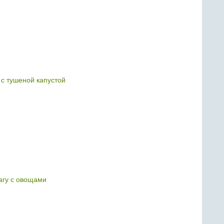
 с тушеной капустой
агу с овощами