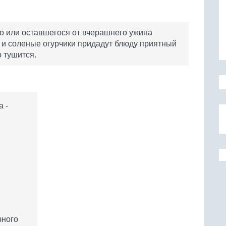
го или оставшегося от вчерашнего ужина
и и соленые огурчики придадут блюду приятный
о тушится.
а -
чного