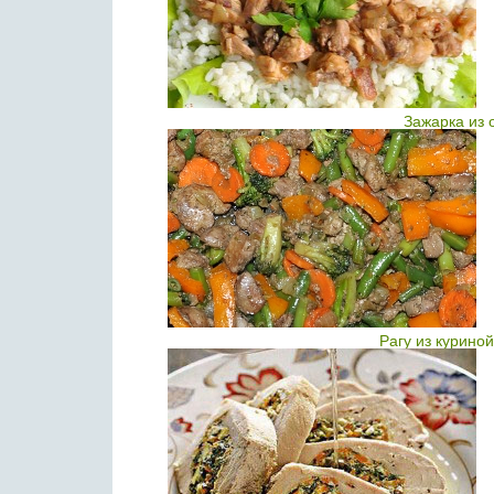
Зажарка из 
Рагу из курино