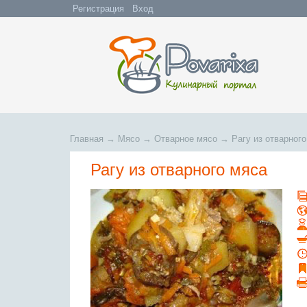
Регистрация
Вход
Главная
→
Мясо
→
Отварное мясо
→
Рагу из отварног
Рагу из отварного мяса