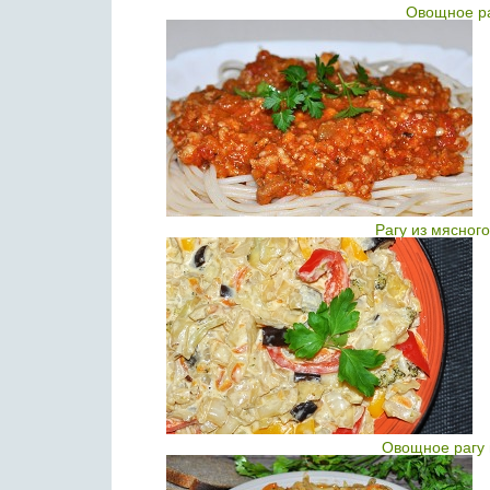
Овощное ра
Рагу из мясног
Овощное рагу 