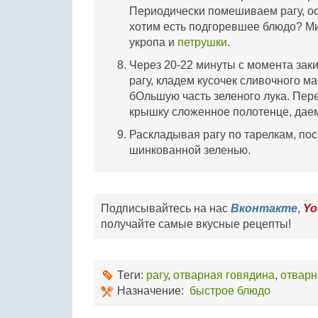
Периодически помешиваем рагу, ос
хотим есть подгоревшее блюдо? М
укропа и
петрушки
.
Через 20-22 минуты с момента зак
рагу, кладем кусочек сливочного м
бОльшую часть зеленого лука. Пер
крышку сложенное полотенце, даем
Раскладывая рагу по тарелкам, по
шинкованной зеленью.
Подписывайтесь на нас
Вконтакте
,
Yo
получайте самые вкусные рецепты!
Теги:
рагу
,
отварная говядина
,
отварн
Назначение:
быстрое блюдо