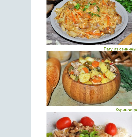
Рагу из свинины
Куриное р