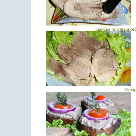
Закуска из отварног
Отвар