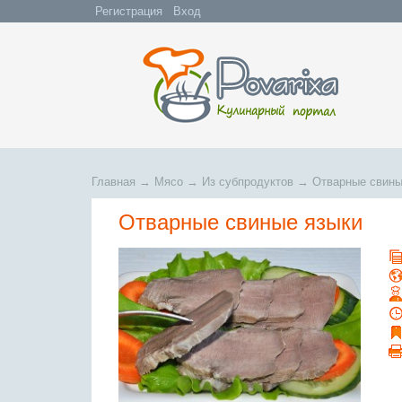
Регистрация
Вход
Главная
→
Мясо
→
Из субпродуктов
→
Отварные свины
Отварные свиные языки