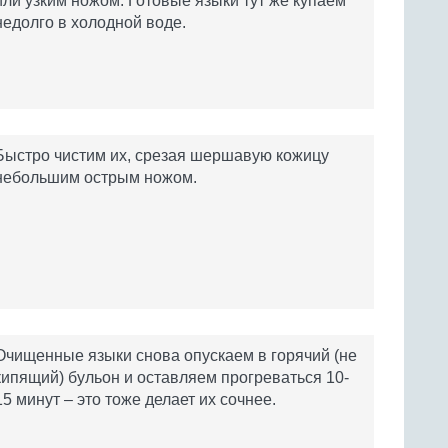
или узким ножом. Готовые языки тут же купаем
недолго в холодной воде.
Быстро чистим их, срезая шершавую кожицу
небольшим острым ножом.
Очищенные языки снова опускаем в горячий (не
кипящий) бульон и оставляем прогреваться 10-
15 минут – это тоже делает их сочнее.