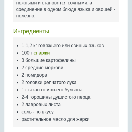
нежными и становятся сочными, а
Бобовые
соединение в одном блюде языка и овощей -
Яйца
полезно.
Крупы
Ингредиенты
1-1,2 кг говяжьего или свиных языков
100 г
спаржи
3 большие картофелины
2 средние моркови
2 помидора
2 головки репчатого лука
1 стакан говяжьего бульона
2-4 горошины душистого перца
2 лавровых листа
соль - по вкусу
растительное масло для жарки