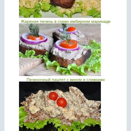
Жареная печень в соево-имбирном маринаде
Печеночный паштет с вином и сливками