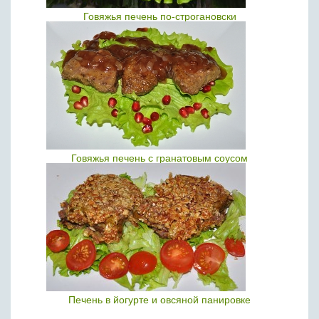
Говяжья печень по-строгановски
Говяжья печень с гранатовым соусом
Печень в йогурте и овсяной панировке