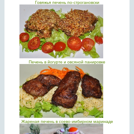
Говяжья печень по-строгановски
Печень в йогурте и овсяной панировке
Жареная печень в соево-имбирном маринаде