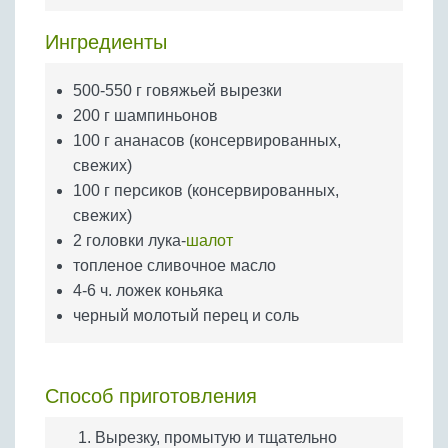
Бобовые
Ингредиенты
Яйца
Крупы
500-550 г говяжьей вырезки
200 г шампиньонов
100 г ананасов (консервированных,
свежих)
100 г персиков (консервированных,
свежих)
2 головки лука-
шалот
топленое сливочное масло
4-6 ч. ложек коньяка
черный молотый перец и соль
Способ приготовления
Вырезку, промытую и тщательно