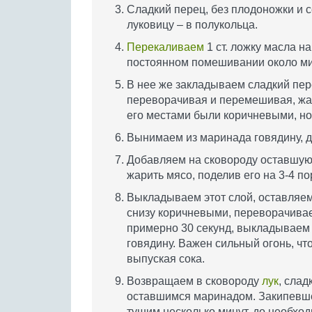
Сладкий перец, без плодоножки и 
луковицу – в полукольца.
Перекаливаем
1 ст. ложку масла н
постоянном помешивании около мин
В нее же закладываем сладкий пере
переворачивая и перемешивая, жар
его местами были коричневыми, но 
Вынимаем из маринада говядину, д
Добавляем на сковороду оставшую
жарить мясо, поделив его на 3-4 по
Выкладываем этот слой, оставляем 
снизу коричневыми, переворачивае
примерно 30 секунд, выкладываем
говядину. Важен сильный огонь, чт
выпуская сока.
Возвращаем в сковороду
лук
, слад
оставшимся маринадом. Закипевше
тушим несколько минут, до необход