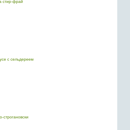
а стир-фрай
оусе с сельдереем
о-строгановски