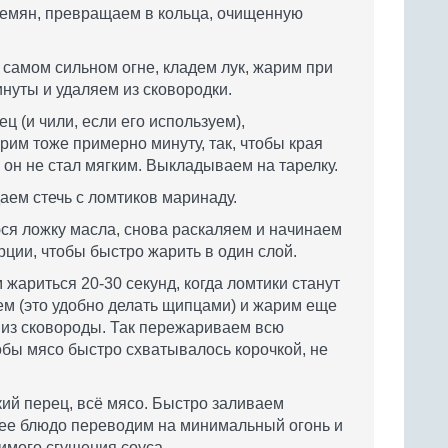
семян, превращаем в кольца, очищенную
а самом сильном огне, кладем лук, жарим при
уты и удаляем из сковородки.
ц (и чили, если его используем),
им тоже примерно минуту, так, чтобы края
он не стал мягким. Выкладываем на тарелку.
аем стечь с ломтиков маринаду.
ся ложку масла, снова раскаляем и начинаем
рции, чтобы быстро жарить в один слой.
жариться 20-30 секунд, когда ломтики станут
м (это удобно делать щипцами) и жарим еще
 из сковороды. Так пережариваем всю
обы мясо быстро схватывалось корочкой, не
кий перец, всё мясо. Быстро заливаем
е блюдо переводим на минимальный огонь и
имого сгущения соуса.