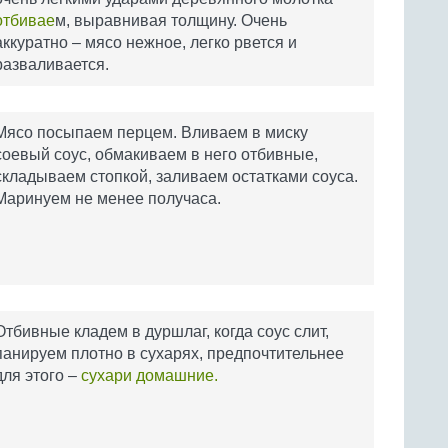
отбивае
м, выравнивая толщину. Очень
аккуратно – мясо нежное, легко рвется и
разваливается.
Мясо посыпаем перцем. Вливаем в миску
соевый соус, обмакиваем в него отбивные,
складываем стопкой, заливаем остатками соуса.
Маринуем не менее получаса.
Отбивные кладем в дуршлаг, когда соус слит,
панируем плотно в сухарях, предпочтительнее
для этого –
сухари домашние.