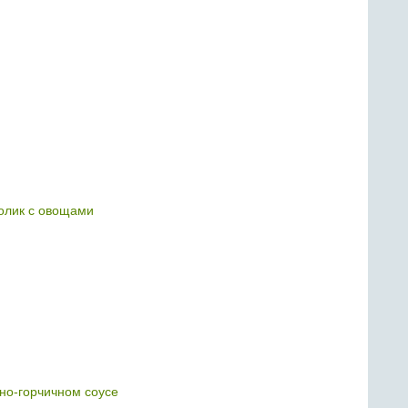
олик с овощами
чно-горчичном соусе