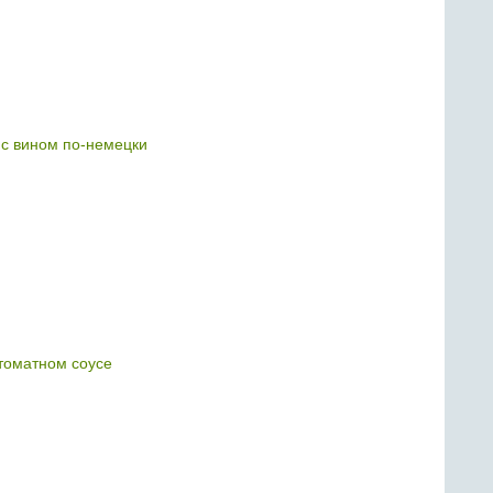
с вином по-немецки
томатном соусе