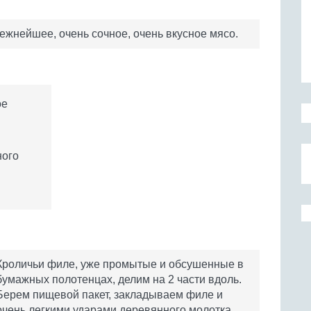
ежнейшее, очень сочное, очень вкусное мясо.
ое
ного
Кроличьи филе, уже промытые и обсушенные в
бумажных полотенцах, делим на 2 части вдоль.
Берем пищевой пакет, закладываем филе и
очень легкими ударами деревянного молотка