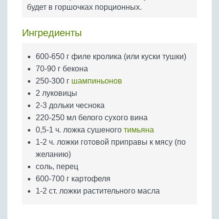
Бобовые
будет в горшочках порционных.
Яйца
Ингредиенты
Крупы
600-650 г филе кролика (или куски тушки)
70-90 г бекона
250-300 г
шампиньонов
2 луковицы
2-3 дольки чеснока
220-250 мл белого сухого вина
0,5-1 ч. ложка сушеного
тимьяна
1-2 ч. ложки готовой приправы к мясу (по
желанию)
соль, перец
600-700 г картофеля
1-2 ст. ложки растительного масла