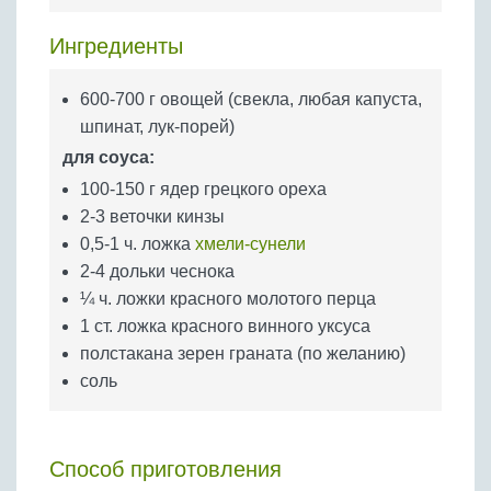
Бобовые
Ингредиенты
Яйца
Крупы
600-700 г овощей (свекла, любая капуста,
шпинат, лук-порей)
для соуса:
100-150 г ядер грецкого ореха
2-3 веточки кинзы
0,5-1 ч. ложка
хмели-сунели
2-4 дольки чеснока
¼ ч. ложки красного молотого перца
1 ст. ложка красного винного уксуса
полстакана зерен граната (по желанию)
соль
Способ приготовления