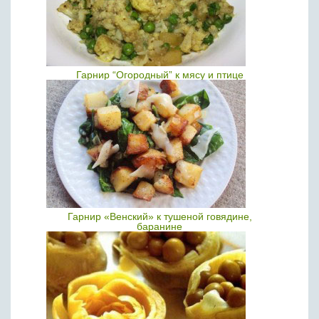
Гарнир “Огородный” к мясу и птице
Гарнир «Венский» к тушеной говядине,
баранине