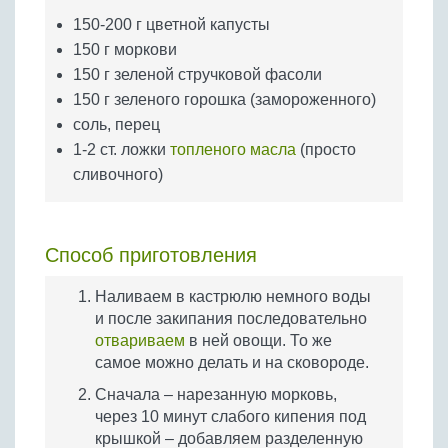
Бобовые
150-200 г цветной капусты
Яйца
150 г моркови
Крупы
150 г зеленой стручковой фасоли
150 г зеленого горошка (замороженного)
соль, перец
1-2 ст. ложки
топленого масла
(просто
сливочного)
Способ приготовления
Наливаем в кастрюлю немного воды
и после закипания последовательно
отвариваем
в ней овощи. То же
самое можно делать и на сковороде.
Сначала – нарезанную морковь,
через 10 минут слабого кипения под
крышкой – добавляем разделенную