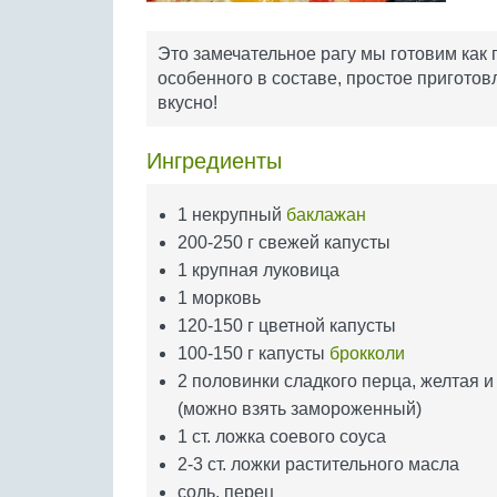
Это замечательное рагу мы готовим как 
особенного в составе, простое приготовл
вкусно!
Ингредиенты
1 некрупный
баклажан
200-250 г свежей капусты
1 крупная луковица
1 морковь
120-150 г цветной капусты
100-150 г капусты
брокколи
2 половинки сладкого перца, желтая и
(можно взять замороженный)
1 ст. ложка соевого соуса
2-3 ст. ложки растительного масла
соль, перец