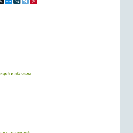
ицей и яблоком
гу с говядиной