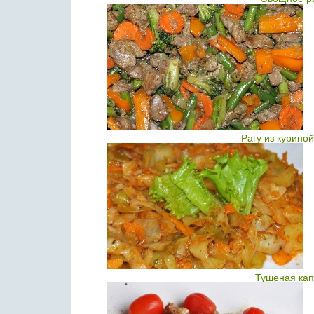
Рагу из курино
Тушеная кап