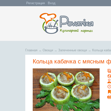
Регистрация
Вход
Главная
→
Овощи
→
Запеченные овощи
→
Кольца каб
Кольца кабачка с мясным 