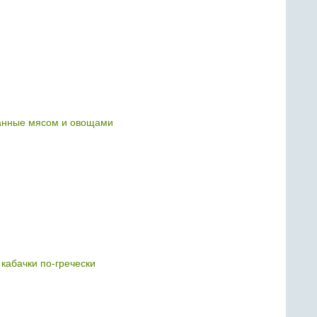
анные мясом и овощами
абачки по-гречески