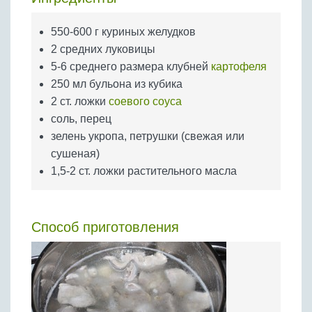
Бобовые
Яйца
550-600 г куриных желудков
2 средних луковицы
Крупы
5-6 среднего размера клубней
картофеля
250 мл бульона из кубика
2 ст. ложки
соевого соуса
соль, перец
зелень укропа, петрушки (свежая или
сушеная)
1,5-2 ст. ложки растительного масла
Способ приготовления