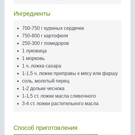
Бобовые
Яйца
Ингредиенты
Крупы
700-750 г куриных сердечек
750-800 г картофеля
250-300 г помидоров
1 луковица
1 морковь
1 ч. ложка сахара
1-1,5 ч. ложки приправы к мясу или фаршу
соль, молотый перец
1-2 дольки чеснока
1-1,5 ст. ложки масла сливочного
3-4 ст. ложки растительного масла
Способ приготовления