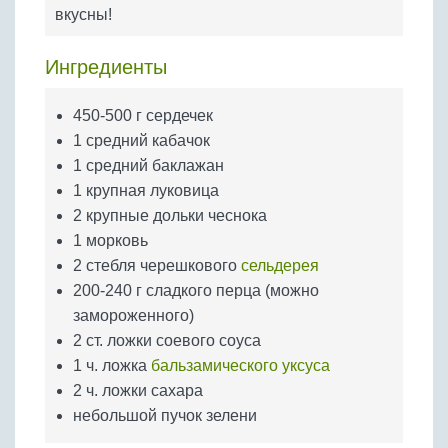
Бобовые
вкусны!
Яйца
Ингредиенты
Крупы
450-500 г сердечек
1 средний кабачок
1 средний баклажан
1 крупная луковица
2 крупные дольки чеснока
1 морковь
2 стебля черешкового
сельдерея
200-240 г сладкого перца (можно
замороженного)
2 ст. ложки соевого соуса
1 ч. ложка
бальзамического уксуса
2 ч. ложки сахара
небольшой пучок зелени