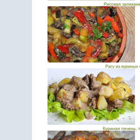
Рисовая запекан
Рагу из куриных
Куриная печень, 