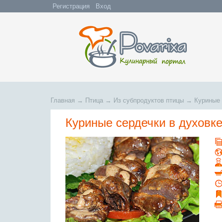
Регистрация
Вход
Главная
→
Птица
→
Из субпродуктов птицы
→
Куриные 
Куриные сердечки в духовк