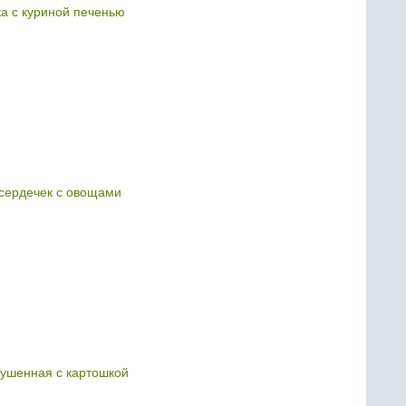
ка с куриной печенью
 сердечек с овощами
тушенная с картошкой