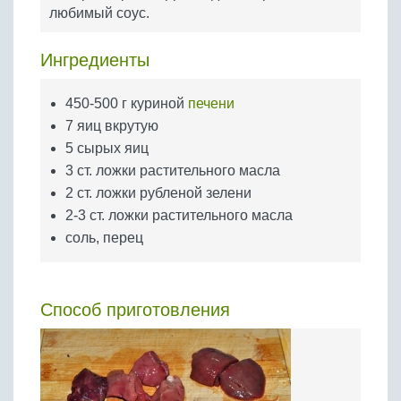
Бобовые
любимый соус.
Яйца
Ингредиенты
Крупы
450-500 г куриной
печени
7 яиц вкрутую
5 сырых яиц
3 ст. ложки растительного масла
2 ст. ложки рубленой зелени
2-3 ст. ложки растительного масла
соль, перец
Способ приготовления