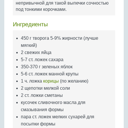
непривычной для такой выпечки сочностью
Бобовые
под тонкими корочками.
Яйца
Крупы
Ингредиенты
450 г творога 5-9% жирности (лучше
мягкий)
2 свежих яйца
5-7 ст. ложек сахара
350-370 г зеленых яблок
5-6 ст. ложек манной крупы
1 ч. ложка
корицы
(по желанию)
2 щепотки мелкой соли
2 ст. ложки сметаны
кусочек сливочного масла для
смазывания формы
пара ст. ложек мелких сухарей для
посыпки формы