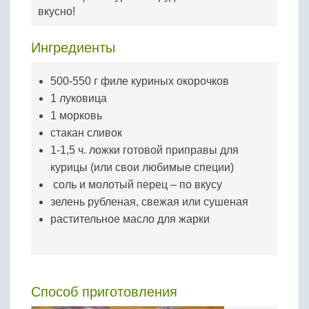
Бобовые
вкусно!
Яйца
Ингредиенты
Крупы
500-550 г филе куриных окорочков
1 луковица
1 морковь
стакан сливок
1-1,5 ч. ложки готовой приправы для
курицы (или свои любимые специи)
соль и молотый перец – по вкусу
зелень рубленая, свежая или сушеная
растительное масло для жарки
Способ приготовления