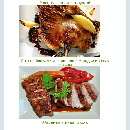
Утка, тушенная с капустой
Утка с яблоками и черносливом под сливовым
соусом
Жареная утиная грудка