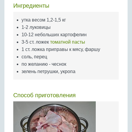
Бобовые
Ингредиенты
Яйца
утка весом 1,2-1,5 кг
Крупы
1-2 луковицы
10-12 небольших картофелин
3-5 ст. ложек
томатной пасты
1 ст. ложка приправы к мясу, фаршу
соль, перец
по желанию - чеснок
зелень петрушки, укропа
Способ приготовления