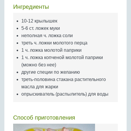
Бобовые
Ингредиенты
Яйца
10-12 крылышек
Крупы
5-6 ст. ложек муки
неполная ч. ложка соли
треть ч. ложки молотого перца
1 ч. ложка молотой паприки
1 ч. ложка копченой молотой паприки
(можно без нее)
другие специи по желанию
треть-половина стакана растительного
масла для жарки
опрыскиватель (распылитель) для воды
Способ приготовления