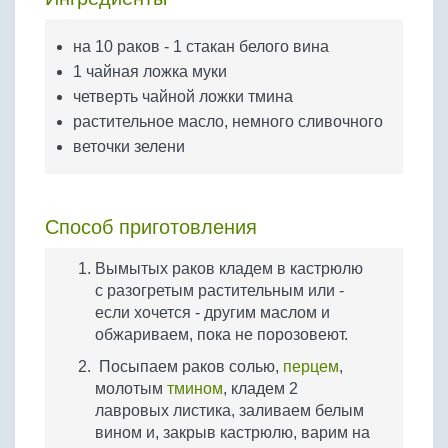
Бобовые
Яйца
на 10 раков - 1 стакан белого вина
1 чайная ложка муки
Крупы
четверть чайной ложки тмина
растительное масло, немного сливочного
веточки зелени
Способ приготовления
Вымытых раков кладем в кастрюлю
с разогретым растительным или -
если хочется - другим маслом и
обжариваем, пока не порозовеют.
Посыпаем раков солью,
перцем
,
молотым
тмином
, кладем 2
лавровых листика, заливаем белым
вином и, закрыв кастрюлю, варим на