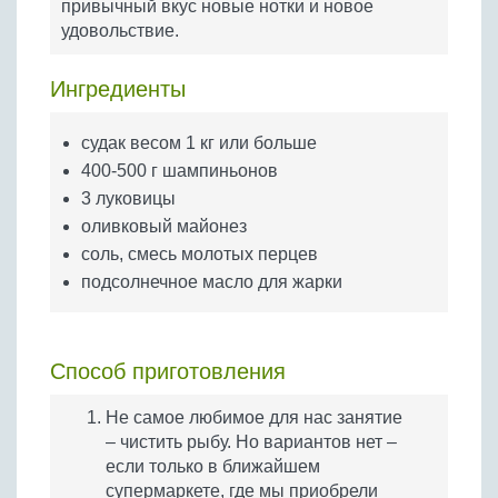
привычный вкус новые нотки и новое
Бобовые
удовольствие.
Яйца
Крупы
Ингредиенты
cудак весом 1 кг или больше
400-500 г шампиньонов
3 луковицы
оливковый майонез
соль, смесь молотых перцев
подсолнечное масло для жарки
Способ приготовления
Не самое любимое для нас занятие
– чистить рыбу. Но вариантов нет –
если только в ближайшем
супермаркете, где мы приобрели