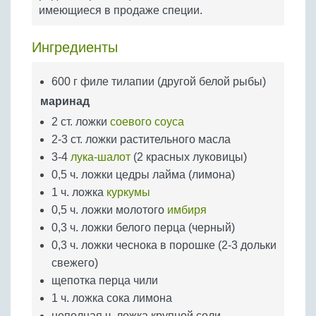
Бобовые
имеющиеся в продаже специи.
Яйца
Ингредиенты
Крупы
600 г филе тилапии (другой белой рыбы)
маринад
2 ст. ложки
соевого соуса
2-3 ст. ложки растительного масла
3-4
лука-шалот
(2 красных луковицы)
0,5 ч. ложки цедры лайма (лимона)
1 ч. ложка
куркумы
0,5 ч. ложки молотого
имбиря
0,3 ч. ложки белого перца (черный)
0,3 ч. ложки чеснока в порошке (2-3 дольки
свежего)
щепотка перца чили
1 ч. ложка сока лимона
неполная ч. ложка крупной соли