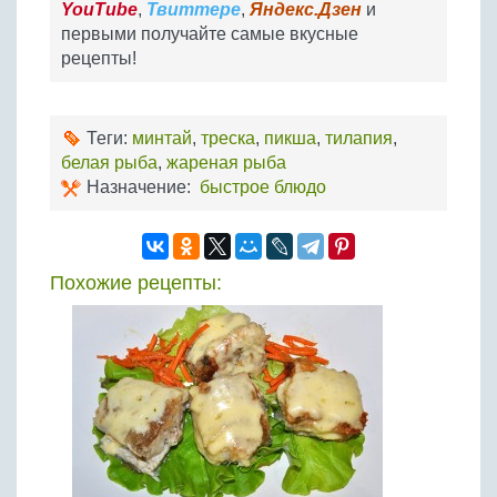
YouTube
,
Твиттере
,
Яндекс.Дзен
и
первыми получайте самые вкусные
рецепты!
Теги:
минтай
,
треска
,
пикша
,
тилапия
,
белая рыба
,
жареная рыба
Назначение:
быстрое блюдо
Похожие рецепты: