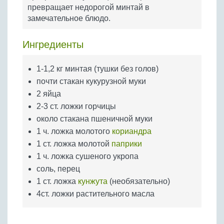
Бобовые
превращает недорогой минтай в
замечательное блюдо.
Яйца
Крупы
Ингредиенты
1-1,2 кг минтая (тушки без голов)
почти стакан кукурузной муки
2 яйца
2-3 ст. ложки горчицы
около стакана пшеничной муки
1 ч. ложка молотого
кориандра
1 ст. ложка молотой
паприки
1 ч. ложка сушеного укропа
соль, перец
1 ст. ложка
кунжута
(необязательно)
4ст. ложки растительного масла