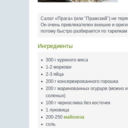
Салат «Прага» (или "Пражский") не теря
Он очень привлекателен внешне и ориги
потому быстро разбирается по тарелкам
Ингредиенты
300 г куриного мяса
1-2 моркови
2-3 яйца
200 г консервированного горошка
200 г маринованных огурцов (можно и
соленых)
100 г чернослива без косточек
1 луковица
200-250
майонеза
соль