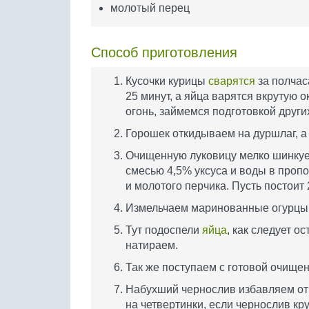
молотый перец
Способ приготовления
Кусочки курицы
сварятся
за полчаса
25 минут, а яйца варятся вкрутую о
огонь, займемся подготовкой друг
Горошек откидываем на дуршлаг, а 
Очищенную луковицу мелко шинкуем
смесью 4,5% уксуса и воды в проп
и молотого перчика. Пусть постоит 
Измельчаем маринованные огурцы
Тут подоспели
яйца
, как следует о
натираем.
Так же поступаем с готовой очище
Набухший чернослив избавляем от 
на четвертинки, если чернослив кр