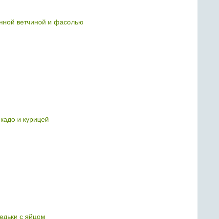
нной ветчиной и фасолью
окадо и курицей
редьки с яйцом