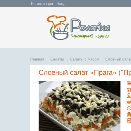
Регистрация
Вход
Главная
→
Салаты
→
Салаты с мясом
→
Слоеный салат
Слоеный салат «Прага» ("П