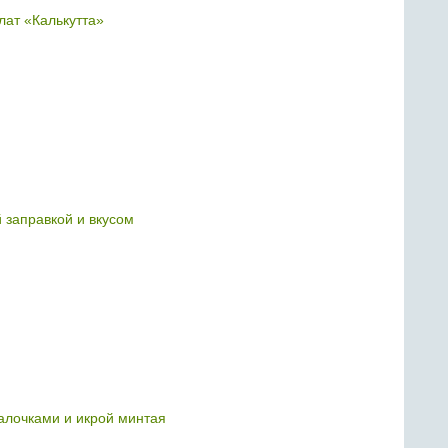
ат «Калькутта»
й заправкой и вкусом
алочками и икрой минтая