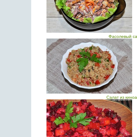
Фасолевый са
Салат из киноа