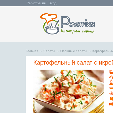
Регистрация
Вход
Главная
→
Салаты
→
Овощные салаты
→
Картофельны
Картофельный салат с икро