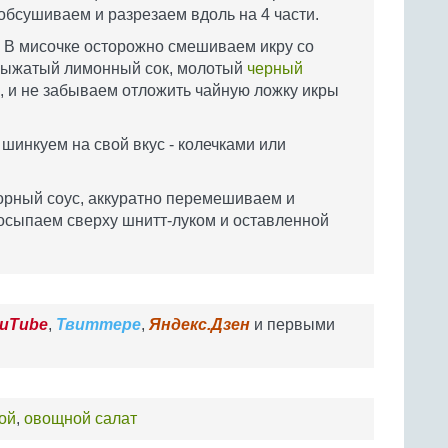
обсушиваем и разрезаем вдоль на 4 части.
. В мисочке осторожно смешиваем икру со
евыжатый лимонный сок, молотый
черный
а, и не забываем отложить чайную ложку икры
инкуем на свой вкус - колечками или
орный соус, аккуратно перемешиваем и
осыпаем сверху шнитт-луком и оставленной
uTube
,
Твиттере
,
Яндекс.Дзен
и первыми
рой
,
овощной салат