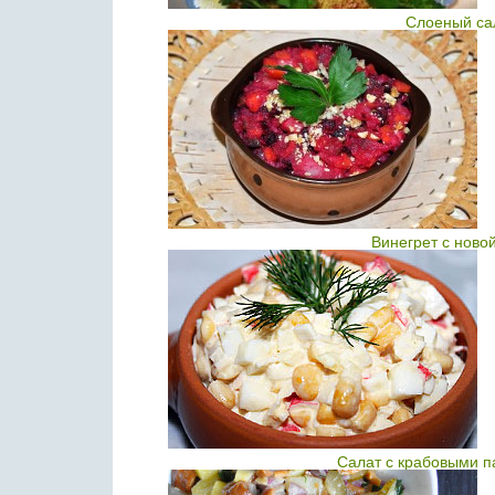
Слоеный сал
Винегрет с ново
Салат с крабовыми п