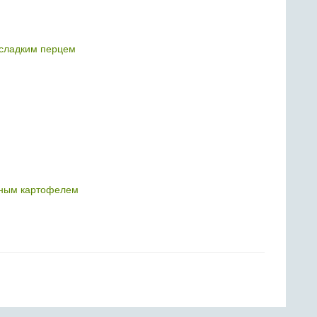
 сладким перцем
еным картофелем