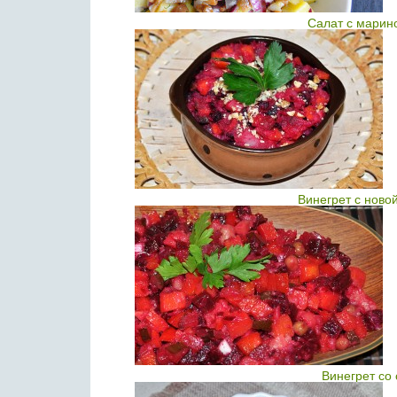
Салат с марин
Винегрет с ново
Винегрет со