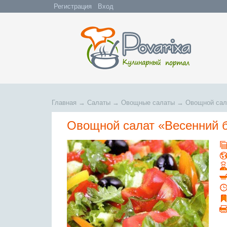
Регистрация
Вход
Главная
→
Салаты
→
Овощные салаты
→
Овощной сал
Овощной салат «Весенний б