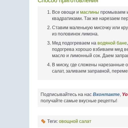
Способ приготовления
Все овощи и
маслины
промываем и
квадратиками. Так же нарезаем пер
Ставим маленькую мисочку или круж
из половинок лимона.
Мед подогреваем на
водяной бане
подогрева хорошо взбиваем мед в
масло и лимонный сок. Даем запра
В миску, где сложены нарезанные
салат, заливаем заправкой, пере
Подписывайтесь на нас
Вконтакте
,
Yo
получайте самые вкусные рецепты!
Теги:
овощной салат