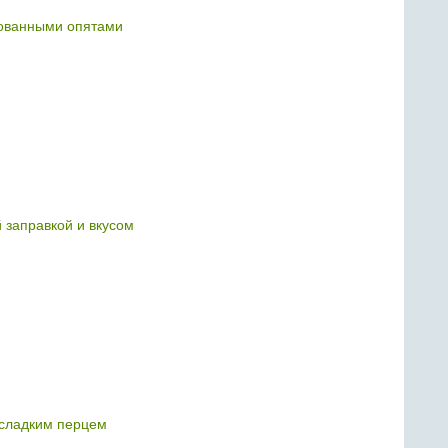
ованными опятами
й заправкой и вкусом
 сладким перцем