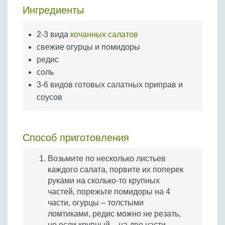
Бобовые
Ингредиенты
Яйца
2-3 вида
кочанных салатов
Крупы
свежие огурцы и помидоры
редис
соль
3-6 видов готовых салатных приправ и
соусов
Способ приготовления
Возьмите по несколько листьев
каждого салата, порвите их поперек
руками на сколько-то крупных
частей, порежьте помидоры на 4
части, огурцы – толстыми
ломтиками, редис можно не резать,
но если крупный – на две части.